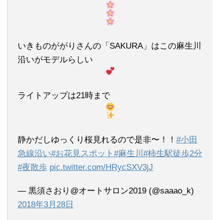
いきものががりさんの「SAKURA」はこの麻生川
沿いがモデルらしい
ライトアップは21時まで
静かだしゆっくり桜見れるので是非〜！！
#小田
急線沿い
#お花見スポット
#麻生川
#柿生駅徒歩2分
#夜散歩
pic.twitter.com/HRycSXV3jJ
— 黒須さおり@オートサロン2019 (@saaao_k)
2018年3月28日