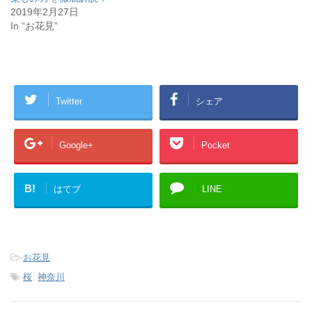
で
(
開
新
2019年2月27日
き
し
In “お花見”
ま
い
す
ウ
)
ィ
ン
ド
ウ
で
開
き
Twitter
シェア
ま
す
)
Google+
Pocket
B!
はてブ
LINE
-
お花見
-
桜
,
神奈川