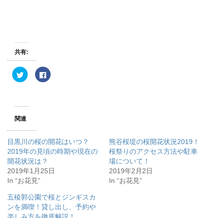
共有:
ク
F
リ
a
ッ
c
ク
e
し
b
て
o
T
o
w
k
関連
i
で
t
共
t
有
e
す
目黒川の桜の開花はいつ？
熊谷桜堤の桜開花状況2019！
r
る
で
に
2019年の見頃の時期や現在の
桜祭りのアクセス方法や駐車
共
は
開花状況は？
有
ク
場について！
(
リ
2019年1月25日
2019年2月2日
新
ッ
し
ク
In “お花見”
In “お花見”
い
し
ウ
て
ィ
く
五稜郭公園で桜とジンギスカ
ン
だ
ンを満喫！貸し出し、予約や
ド
さ
ウ
い
楽しみ方を徹底解説！