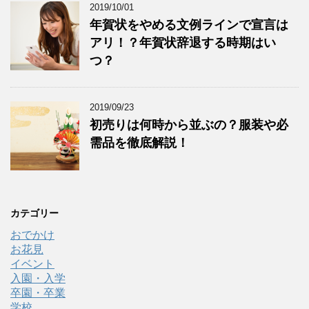
2019/10/01
年賀状をやめる文例ラインで宣言は
アリ！？年賀状辞退する時期はい
つ？
2019/09/23
初売りは何時から並ぶの？服装や必
需品を徹底解説！
カテゴリー
おでかけ
お花見
イベント
入園・入学
卒園・卒業
学校