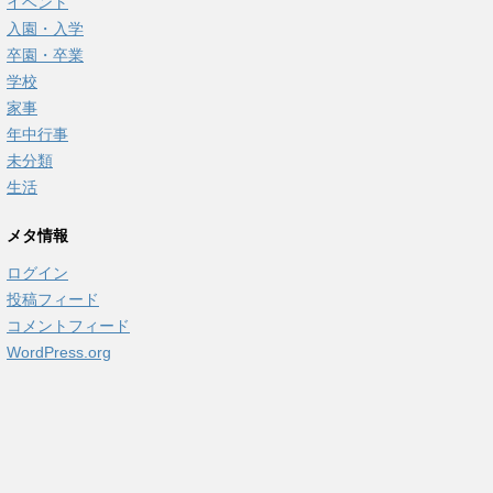
イベント
入園・入学
卒園・卒業
学校
家事
年中行事
未分類
生活
メタ情報
ログイン
投稿フィード
コメントフィード
WordPress.org