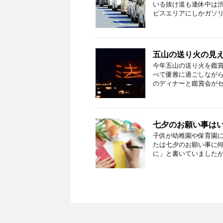
いる抜け道も連休中は渋
ビスエリアにしかガソリ
五山の送り火の見
今年五山の送り火を鑑
べて優雅に過ごしながら
のディナーと鑑賞会がセ
七夕のお願い事は
子供が幼稚園や保育園に
たは七夕のお願い事に何
に」と書いていましたが