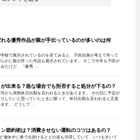
ばれる優秀作品が親が手伝っているのが多いのは何
が学校で展示されているのを見てみると、子供自身が考えて作って
らかに親が作った作品も展示されています。 そこで今年も子供が
みたけど、「優秀 …
とが出来る？急な場合でも拒否すると処分が下るの？
司から突然休日出勤を言われるときがあります。 その日に予定が
くりしたいと思っていたときに限って、休日出勤を言われると正直
ます。 どうして …
リン節約術は？消費させない運転のコツはあるの？
など連休中に車で出掛けるとどの道も渋滞していて、いつもすいて