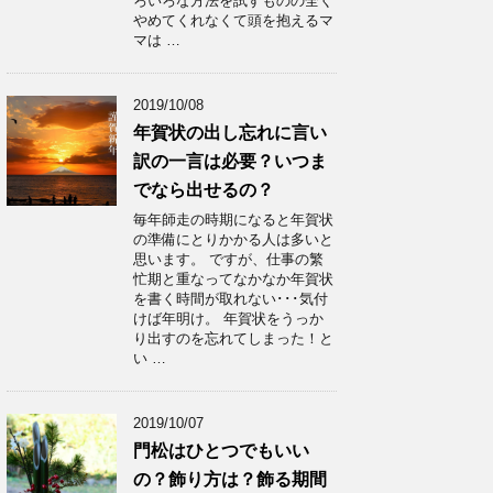
ろいろな方法を試すものの全く
やめてくれなくて頭を抱えるマ
マは …
2019/10/08
年賀状の出し忘れに言い
訳の一言は必要？いつま
でなら出せるの？
毎年師走の時期になると年賀状
の準備にとりかかる人は多いと
思います。 ですが、仕事の繁
忙期と重なってなかなか年賀状
を書く時間が取れない･･･気付
けば年明け。 年賀状をうっか
り出すのを忘れてしまった！と
い …
2019/10/07
門松はひとつでもいい
の？飾り方は？飾る期間