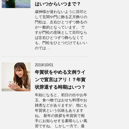
はいつからいつまで？
歳神様が迷わないように目印と
して玄関や門に飾る正月飾りの
門松は、左右ひとつずつ飾るの
が一般的となっています。 で
すが門松の意味として目印なら
ば左右ひとつずつ飾らなくて
も、門松をひとつだけでもいい
のでは …
2019/10/01
年賀状をやめる文例ライ
ンで宣言はアリ！？年賀
状辞退する時期はいつ？
年始になると、初日の出やお年
玉、食べ物ではおせち料理やお
雑煮などがありますが、他にも
年賀状という伝統もあります
ね。 新年の挨拶を年賀状で相
手にお知らせする素晴らしい風
習ですね。 しかし一方で、最