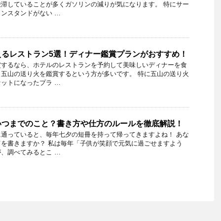
滞していることが多くガソリンの減りが気になります。 特にサー
ンスタンドがない …
えるレストラン5選！ディナー鑑賞プランがおすすめ！
賞するなら、ホテルのレストランを予約して美味しいディナーを食
五山の送り火を鑑賞するという方が多いです。 特に五山の送り火
ットになったプラ …
いつまでのこと？書き方や仕方のルールを徹底解説！
通っていると、毎年七夕の短冊を持って帰ってきますよね！ あな
を書きますか？ 私は毎年「子供が笑顔で元気に過ごせますよう
、調べてみるとこ …