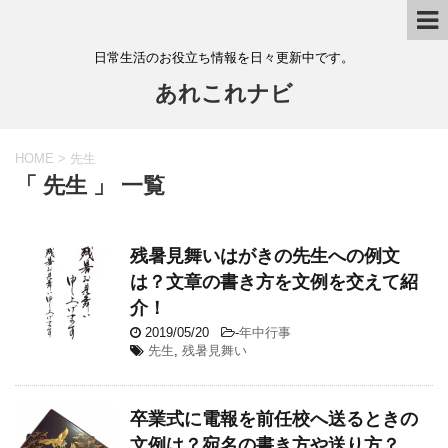
日常生活のお役立ち情報を日々更新中です。
あれこれナビ
HOME
>
先生
「 先生 」 一覧
残暑見舞いはがきの先生への例文
は？文章の書き方を文例を交えて紹
介！
2019/05/20
-
年中行事
先生
,
残暑見舞い
卒業式に電報を前任校へ送るときの
文例は？宛名の書き方や送り方？