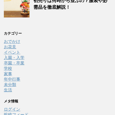
初売りは何時から並ぶの？服装や必
需品を徹底解説！
カテゴリー
おでかけ
お花見
イベント
入園・入学
卒園・卒業
学校
家事
年中行事
未分類
生活
メタ情報
ログイン
投稿フィード