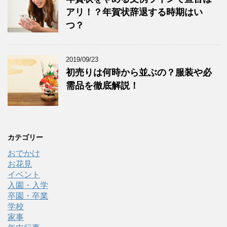
アリ！？年賀状辞退する時期はい
つ？
2019/09/23
初売りは何時から並ぶの？服装や必
需品を徹底解説！
カテゴリー
おでかけ
お花見
イベント
入園・入学
卒園・卒業
学校
家事