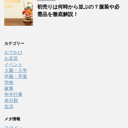
初売りは何時から並ぶの？服装や必
需品を徹底解説！
カテゴリー
おでかけ
お花見
イベント
入園・入学
卒園・卒業
学校
家事
年中行事
未分類
生活
メタ情報
ログイン