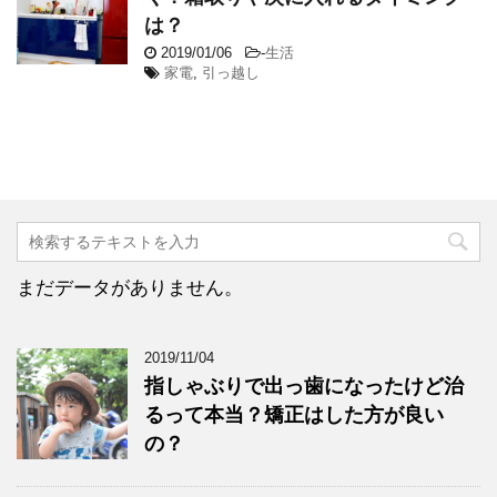
は？
2019/01/06
-
生活
家電
,
引っ越し
まだデータがありません。
2019/11/04
指しゃぶりで出っ歯になったけど治
るって本当？矯正はした方が良い
の？