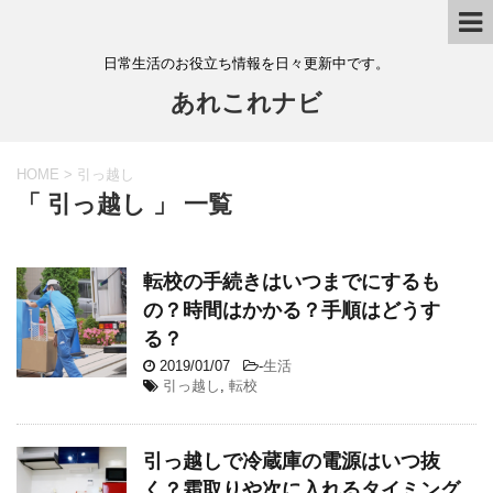
日常生活のお役立ち情報を日々更新中です。
あれこれナビ
HOME
>
引っ越し
「 引っ越し 」 一覧
転校の手続きはいつまでにするも
の？時間はかかる？手順はどうす
る？
2019/01/07
-
生活
引っ越し
,
転校
引っ越しで冷蔵庫の電源はいつ抜
く？霜取りや次に入れるタイミング