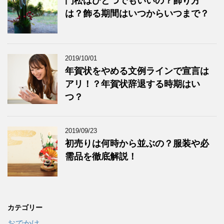
門松はひとつでもいいの？飾り方
は？飾る期間はいつからいつまで？
2019/10/01
年賀状をやめる文例ラインで宣言は
アリ！？年賀状辞退する時期はい
つ？
2019/09/23
初売りは何時から並ぶの？服装や必
需品を徹底解説！
カテゴリー
おでかけ