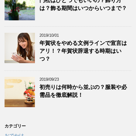
門松はひとつでもいいの？飾り方
は？飾る期間はいつからいつまで？
2019/10/01
年賀状をやめる文例ラインで宣言は
アリ！？年賀状辞退する時期はい
つ？
2019/09/23
初売りは何時から並ぶの？服装や必
需品を徹底解説！
カテゴリー
おでかけ