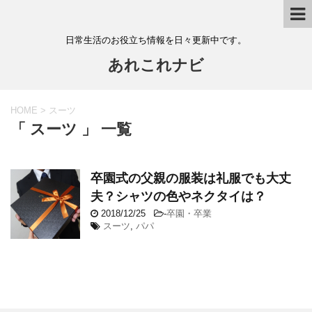
日常生活のお役立ち情報を日々更新中です。
あれこれナビ
HOME
>
スーツ
「 スーツ 」 一覧
卒園式の父親の服装は礼服でも大丈
夫？シャツの色やネクタイは？
2018/12/25
-
卒園・卒業
スーツ
,
パパ